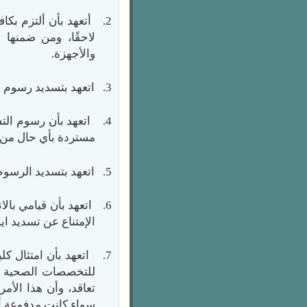
2.
أتعهد بأن ألتزم بكا
لاحقًا، ومن ضمنها ت
والأجهزة
.
3.
اتعهد بتسديد رسوم التسجيل بمبلغ ٥٠٠٠ ريال بتاريخ التسجي
4.
اتعهد بأن رسوم الت
مستردة بأي حال من ا
5.
اتعهد بتسديد الرسوم 
6.
اتعهد بأن قيامي بال
الإمتناع عن تسديد ا
7.
اتعهد بأن امتثال ك
للتخصصات الصحية ول
تعاقد، وأن هذا الأم
سواء كانت مدفوعة أو