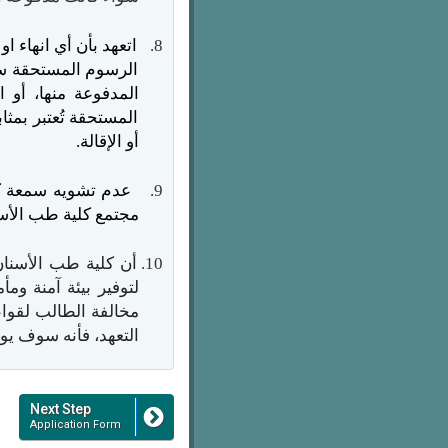
8.
اتعهد بأن أي انهاء ا
الرسوم المستحقة سو
المدفوعة منها، أو 
المستحقة تُعتبر بمث
أو الإقالة.
9.
عدم تشويه سمعة كلي
مجتمع كلية طب الأسنا
10.
أن
كلية طب الأسنان
لتوفير بيئة آمنة و
مخالفة الطالب لقواعد
التعهد، فأنه سوف يو
Next Step
Application Form